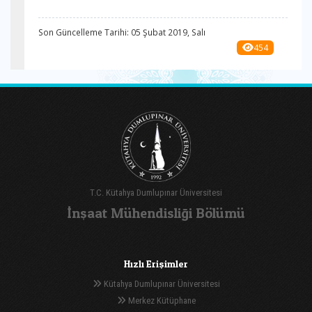
Son Güncelleme Tarihi: 05 Şubat 2019, Salı
454
T.C. Kütahya Dumlupınar Üniversitesi
İnşaat Mühendisliği Bölümü
Hızlı Erişimler
Kütahya Dumlupınar Üniversitesi
Merkez Kütüphane