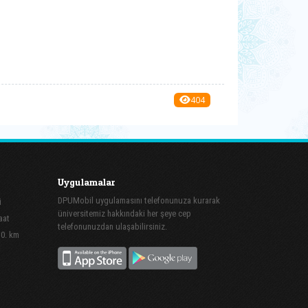
404
Uygulamalar
DPUMobil uygulamasını telefonunuza kurarak
i
üniversitemiz hakkındaki her şeye cep
aat
telefonunuzdan ulaşabilirsiniz.
10. km