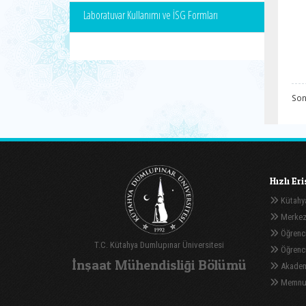
Laboratuvar Kullanımı ve İSG Formları
Son
Hızlı Er
Kütahya
Merkez
Öğrenci
T.C. Kütahya Dumlupınar Üniversitesi
Öğrenci 
İnşaat Mühendisliği Bölümü
Akadem
Memnuni