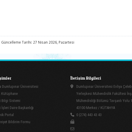
 Güncelleme Tarihi: 27 Nisan 2026, Pazartesi
işimler
İletişim Bilgileri
 Dumlupınar Üniversitesi
Dumlupınar Üniversitesi Evliya Çeleb
 Kütüphane
Yerleşkesi Mühendislik Fakültesi İnş
 Bilgi Sistemi
Mühendisliği Bölümü Tavşanlı Yolu 
İşleri Daire Başkanlığı
43100 Merkez / KÜTAHYA
ik Portal
0 (274) 443 43 43
yet Bildirim Formu