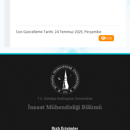
Son Güncelleme Tarihi: 24 Temmuz 2025, Perşembe
536
T.C. Kütahya Dumlupınar Üniversitesi
İnşaat Mühendisliği Bölümü
Hızlı Erişimler