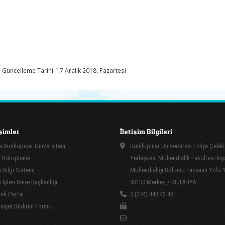
 Güncelleme Tarihi: 17 Aralık 2018, Pazartesi
işimler
İletişim Bilgileri
 Dumlupınar Üniversitesi
Dumlupınar Üniversitesi Evliya Çeleb
 Kütüphane
Yerleşkesi Mühendislik Fakültesi İnş
 Bilgi Sistemi
Mühendisliği Bölümü Tavşanlı Yolu 
İşleri Daire Başkanlığı
43100 Merkez / KÜTAHYA
ik Portal
0 (274) 443 43 43
yet Bildirim Formu