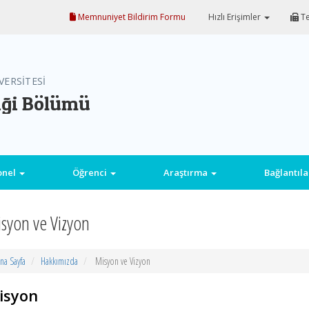
Memnuniyet Bildirim Formu
Hızlı Erişimler
Te
VERSİTESİ
iği Bölümü
onel
Öğrenci
Araştırma
Bağlantıl
syon ve Vizyon
na Sayfa
Hakkımızda
Misyon ve Vizyon
isyon