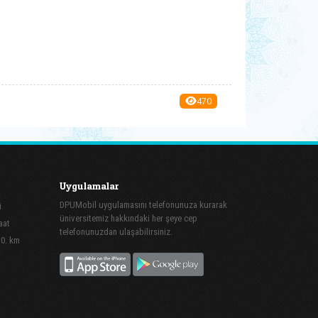
470
Uygulamalar
DPUMobil uygulamasını telefonunuza kurarak
i
üniversitemiz hakkındaki her şeye cep
aat
telefonunuzdan ulaşabilirsiniz.
10. km