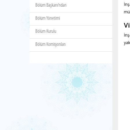
İnş
Bölüm Başkanı‘ndan
müh
Bölüm Yönetimi
V
Bölüm Kurulu
İnş
yak
Bölüm Komisyonları