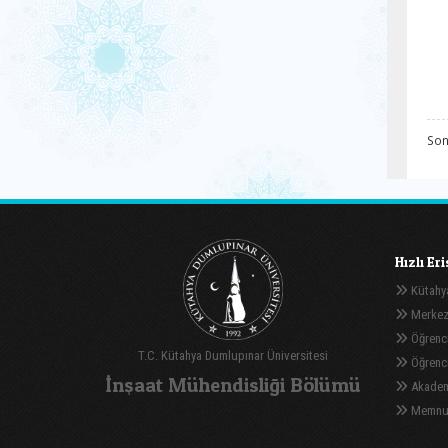
Son
Hızlı Er
Kütahya
Merkez
Öğrenci
T.C. Kütahya Dumlupınar Üniversitesi
Öğrenci 
İnşaat Mühendisliği Bölümü
Akadem
Memnuni