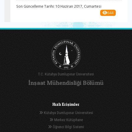
Son Güncelleme Tarihi: 10 Haziran 2017, Cumartesi
644
T.C. Kütahya Dumlupınar Üniversitesi
İnşaat Mühendisliği Bölümü
Hızlı Erişimler
Kütahya Dumlupınar Üniversitesi
Merkez Kütüphane
Öğrenci Bilgi Sistemi