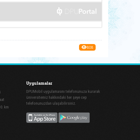
808
Uygulamalar
DPUMobil uygulamasını telefonunuza kurarak
i
üniversitemiz hakkındaki her şeye cep
aat
telefonunuzdan ulaşabilirsiniz.
10. km