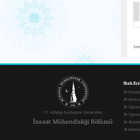
Son
Hızlı Er
Kütahya
Merkez
Öğrenci
T.C. Kütahya Dumlupınar Üniversitesi
Öğrenci 
İnşaat Mühendisliği Bölümü
Akadem
Memnuni