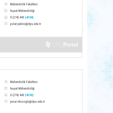
Mühendislik Fakültesi
İnşaat Mühendisliği
0 (274) 443
(4134)
polat.yaliniz@dpu.edu.tr
Mühendislik Fakültesi
İnşaat Mühendisliği
0 (274) 443
(4133)
yasar.vitosoglu@dpu.edu.tr