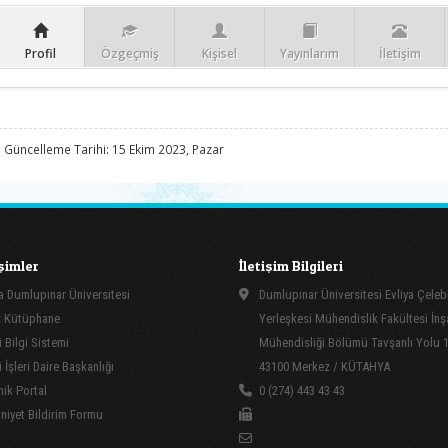
Profil
Özgeçmiş
Kişisel
Yayınlarım
İletişim
 Güncelleme Tarihi: 15 Ekim 2023, Pazar
işimler
İletişim Bilgileri
 Dumlupınar Üniversitesi
Dumlupınar Üniversitesi Evliya Çeleb
 Kütüphane
Yerleşkesi Mühendislik Fakültesi İnş
 Bilgi Sistemi
Mühendisliği Bölümü Tavşanlı Yolu 
İşleri Daire Başkanlığı
43100 Merkez / KÜTAHYA
ik Portal
0 (274) 443 43 43
yet Bildirim Formu