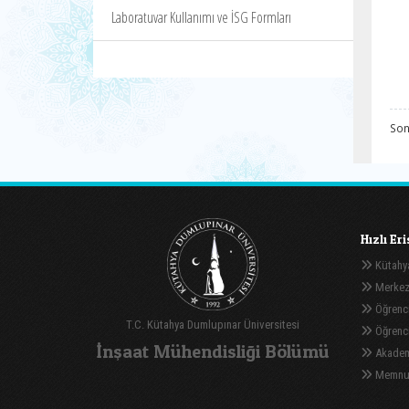
Laboratuvar Kullanımı ve İSG Formları
Son
Hızlı Er
Kütahya
Merkez
Öğrenci
T.C. Kütahya Dumlupınar Üniversitesi
Öğrenci 
İnşaat Mühendisliği Bölümü
Akadem
Memnuni