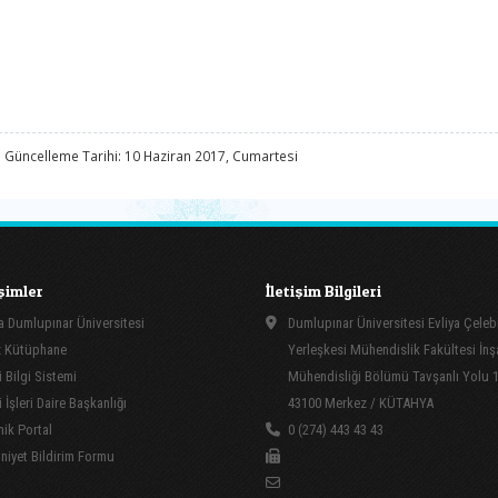
 Güncelleme Tarihi: 10 Haziran 2017, Cumartesi
işimler
İletişim Bilgileri
 Dumlupınar Üniversitesi
Dumlupınar Üniversitesi Evliya Çeleb
 Kütüphane
Yerleşkesi Mühendislik Fakültesi İnş
 Bilgi Sistemi
Mühendisliği Bölümü Tavşanlı Yolu 
İşleri Daire Başkanlığı
43100 Merkez / KÜTAHYA
ik Portal
0 (274) 443 43 43
yet Bildirim Formu