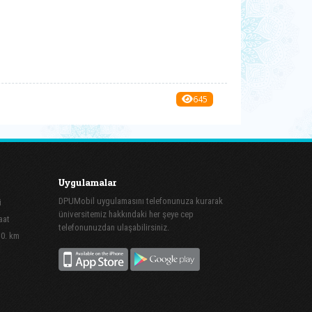
645
Uygulamalar
DPUMobil uygulamasını telefonunuza kurarak
i
üniversitemiz hakkındaki her şeye cep
aat
telefonunuzdan ulaşabilirsiniz.
10. km