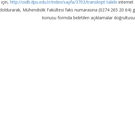
için,
http://oidb.dpu.edu.tr/index/sayfa/3703/transkript-talebi
internet
doldurarak, Mühendislik Fakültesi faks numarasına (0274 265 20 64) gö
konusu formda belirtilen açıklamalar doğrultusun