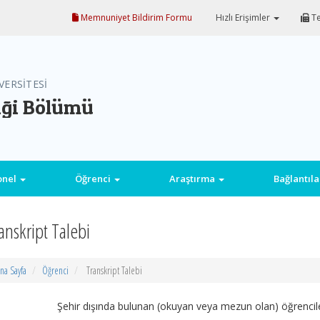
Memnuniyet Bildirim Formu
Hızlı Erişimler
Te
VERSİTESİ
iği Bölümü
onel
Öğrenci
Araştırma
Bağlantıl
anskript Talebi
na Sayfa
Öğrenci
Transkript Talebi
Şehir dışında bulunan (okuyan veya mezun olan) öğrenciler